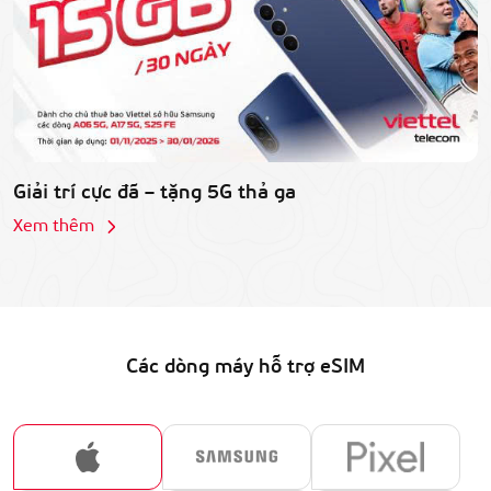
Giải trí cực đã – tặng 5G thả ga
i
b
Xem thêm
X
Các dòng máy hỗ trợ eSIM