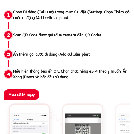
Chọn Di động (Cellular) trong mục Cài đặt (Setting). Chọn Thêm gói
1
cước di động (Add cellular plan)
2
Scan QR Code được gửi (đưa camera đến QR Code)
3
Ấn thêm gói cước di động (Add cullular plan)
Nếu hiện thông báo ấn OK. Chọn chức năng eSIM theo ý muốn. Ấn
4
Xong (Done) và bắt đầu sử dụng
Mua eSIM ngay